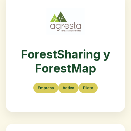
ForestSharing y
ForestMap
Empresa
Activo
Piloto