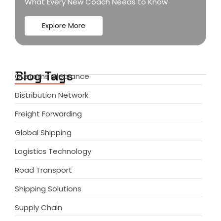
What Every New Coach Needs to Know
Explore More
Blog Tags
Customs Clearance
Distribution Network
Freight Forwarding
Global Shipping
Logistics Technology
Road Transport
Shipping Solutions
Supply Chain