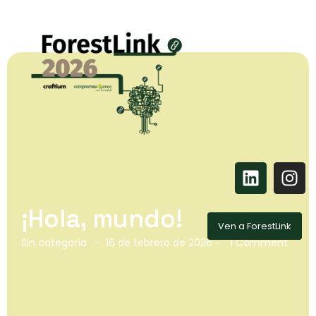
¡Hola, mundo!
Ven a ForestLink
Sin categoría
16 de febrero de 2026
1 Comment
-
-